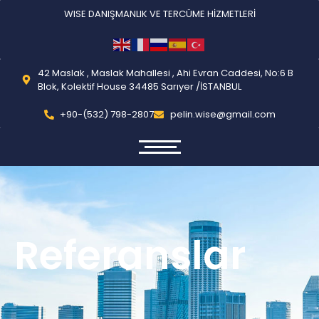
WISE DANIŞMANLIK VE TERCÜME HİZMETLERİ
42 Maslak , Maslak Mahallesi , Ahi Evran Caddesi, No:6 B
Blok, Kolektif House 34485 Sarıyer /İSTANBUL
+90-(532) 798-2807
pelin.wise@gmail.com
Referanslar